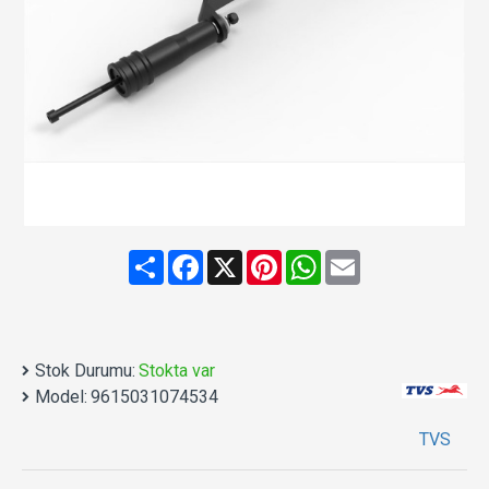
Share
Facebook
X
Pinterest
WhatsApp
Email
Stok Durumu:
Stokta var
Model:
9615031074534
TVS