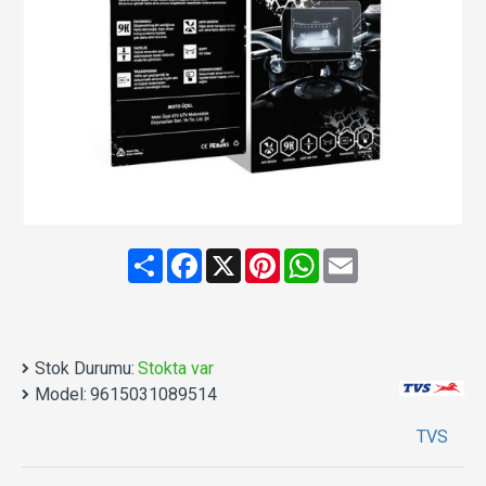
Share
Facebook
X
Pinterest
WhatsApp
Email
Stok Durumu:
Stokta var
Model:
9615031089514
TVS