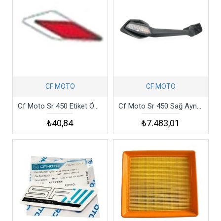
CF MOTO
CF MOTO
Cf Moto Sr 450 Etiket Ön Şerit Sağ Küçük Kırmızı Csr4
Cf Moto Sr 450 Sağ Ayna Csr4
₺40,84
₺7.483,01