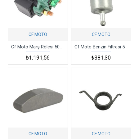
CF MOTO
CF MOTO
Cf Moto Marş Rölesi 500atr-a 400atr-l 500atr-3 400atr-2l Cat1 Atr6
Cf Moto Benzin Filtresi 500atr-a 800utr 400atr-2l Cu12 Nk250 Atr6
₺1.191,56
₺381,30
CF MOTO
CF MOTO