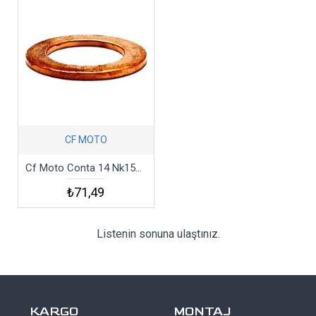
CF MOTO
Cf Moto Conta 14 Nk150 Cfu6 Atr6 Csr4
₺71,49
Listenin sonuna ulaştınız.
KARGO
MONTAJ