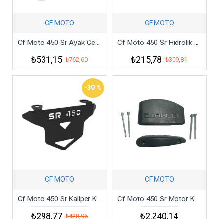
CF MOTO
CF MOTO
Cf Moto 450 Sr Ayak Genişletme
Cf Moto 450 Sr Hidrolik Koruma
₺531,15
₺215,78
₺762,60
₺309,81
-30 %
CF MOTO
CF MOTO
Cf Moto 450 Sr Kaliper Koruma
Cf Moto 450 Sr Motor Koruma Takozu
₺298,77
₺2.240,14
₺428,96