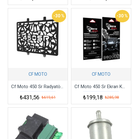
-30 %
-30 %
CF MOTO
CF MOTO
Cf Moto 450 Sr Radyatör Koruma
Cf Moto 450 Sr Ekran Koruma
₺431,56
₺199,18
₺619,61
₺285,98