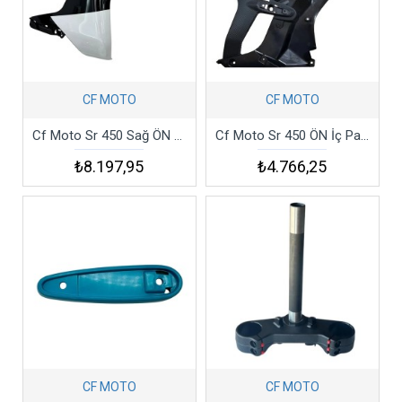
CF MOTO
CF MOTO
Cf Moto Sr 450 Sağ ÖN Panel Nebula Siyah Csr4
Cf Moto Sr 450 ÖN İç Panel Sağ Csr4
₺8.197,95
₺4.766,25
CF MOTO
CF MOTO