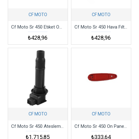
CF MOTO
CF MOTO
Cf Moto Sr 450 Etıket On Pnl Sol Sr Play To Wın Mavı
Cf Moto Sr 450 Hava Fıltresı Sungerı Csr4
₺428,96
₺428,96
CF MOTO
CF MOTO
Cf Moto Sr 450 Atesleme Bobını Csr4
Cf Moto Sr 450 On Panel Sol Dekor Kapak Alt Kırmızı Csr4
₺1.715,85
₺333,64