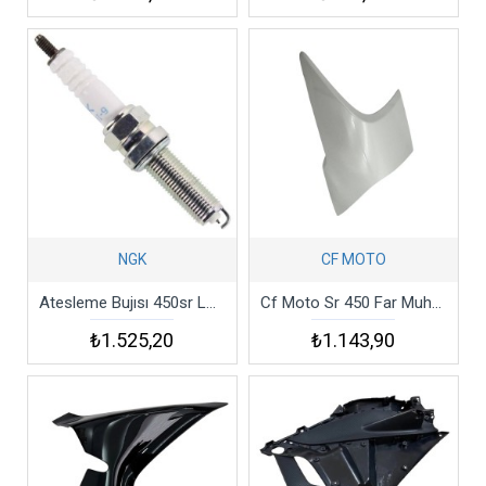
NGK
CF MOTO
Atesleme Bujısı 450sr Lmar8bı-9
Cf Moto Sr 450 Far Muhafazasi Sol Beyaz Csr4
₺1.525,20
₺1.143,90