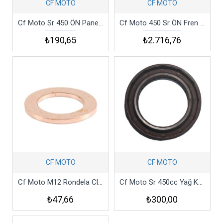
CF MOTO
CF MOTO
Cf Moto Sr 450 ÖN Panel Sol Dekor Kapak Siyah Csr4
Cf Moto 450 Sr ÖN Fren Diski Csr4 119x320x5
₺190,65
₺2.716,76
CF MOTO
CF MOTO
Cf Moto M12 Rondela Clx2 Csr4
Cf Moto Sr 450cc Yağ Keçesi 40x58x8 Csr4
₺47,66
₺300,00