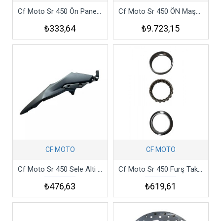
Cf Moto Sr 450 Ön Panel Sol Dekor Kapak Alt Mavi
Cf Moto Sr 450 ÖN Maşa Csr4
₺333,64
₺9.723,15
CF MOTO
CF MOTO
Cf Moto Sr 450 Sele Alti Yan Karenaj Sol Csr4
Cf Moto Sr 450 Furş Takımı
₺476,63
₺619,61