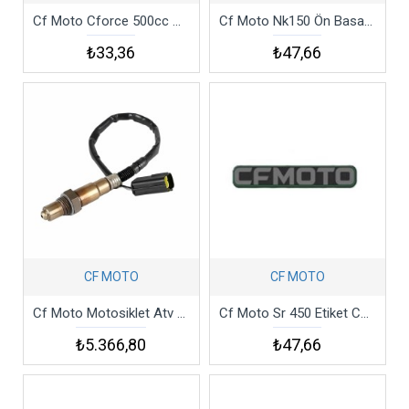
Cf Moto Cforce 500cc Atv Krank Yarım Ay Kama
Cf Moto Nk150 Ön Basamak Yayı
₺33,36
₺47,66
CF MOTO
CF MOTO
Cf Moto Motosiklet Atv Utv Oksijen Sensörü
Cf Moto Sr 450 Etiket Csr4
₺5.366,80
₺47,66