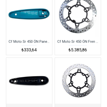
Cf Moto Sr 450 ÖN Panel Sağ Dekor Kapak Alt Mavi Csr4
Cf Moto Sr 450 ÖN Fren Diski Csr4
₺333,64
₺5.385,86