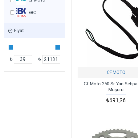
CF MOTO
EBC
Fiyat
₺
₺
CF MOTO
Cf Moto 250 Sr Yan Sehpa
Müşürü
₺691,36