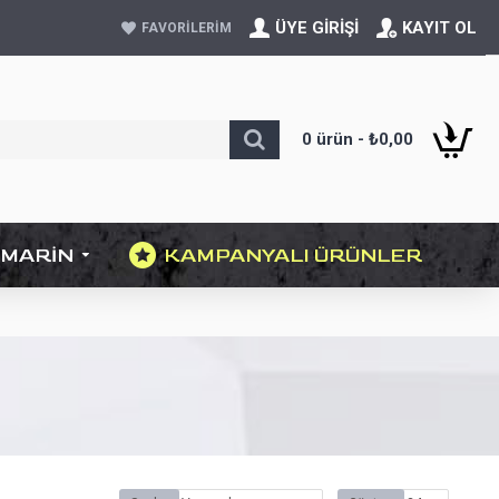
ÜYE GIRIŞI
KAYIT OL
FAVORILERIM
0 ürün - ₺0,00
MARIN
KAMPANYALI ÜRÜNLER