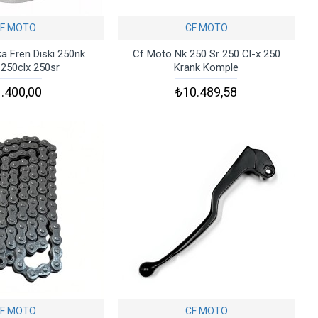
F MOTO
CF MOTO
a Fren Diski 250nk
Cf Moto Nk 250 Sr 250 Cl-x 250
250clx 250sr
Krank Komple
.400,00
₺10.489,58
F MOTO
CF MOTO