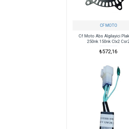
CF MOTO
Cf Moto Abs Algilayici Pla
250nk 150nk Clx2 Csr
₺572,16