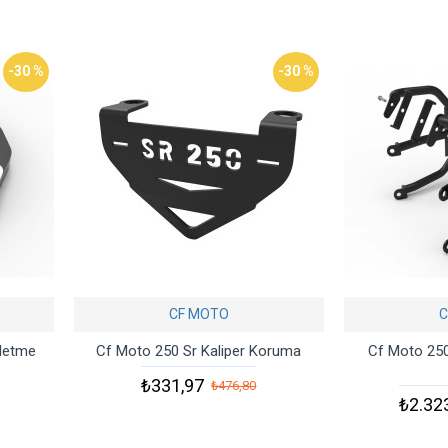
-30 %
-30 %
CF MOTO
C
şletme
Cf Moto 250 Sr Kaliper Koruma
Cf Moto 25
₺331,97
₺476,80
₺2.32