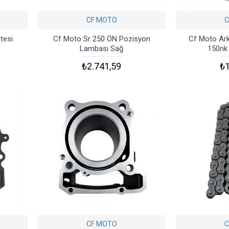
CF MOTO
C
tesi
Cf Moto Sr 250 ÖN Pozisyon
Cf Moto Ark
Lambası Sağ
150nk 
₺2.741,59
₺1
CF MOTO
C