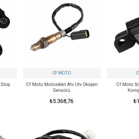
CF MOTO
C
 Stop
Cf Moto Motosiklet Atv Utv Oksijen
Cf Moto S
Sensörü
Komp
₺5.368,76
₺1