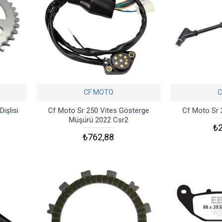
CF MOTO
C
işlisi
Cf Moto Sr 250 Vites Gösterge
Cf Moto Sr 
Müşürü 2022 Csr2
₺2
₺762,88