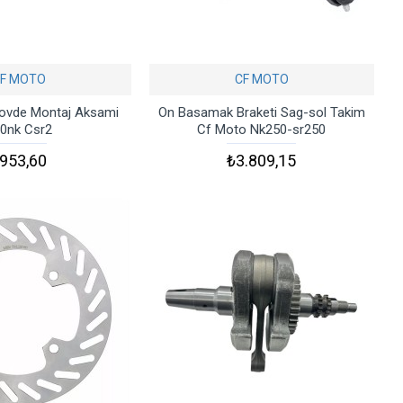
F MOTO
CF MOTO
ovde Montaj Aksami
On Basamak Braketi Sag-sol Takim
0nk Csr2
Cf Moto Nk250-sr250
953,60
₺3.809,15