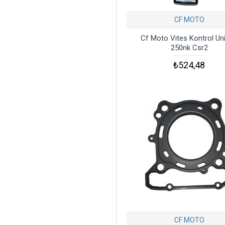
CF MOTO
Cf Moto Vites Kontrol Uni
250nk Csr2
₺524,48
CF MOTO