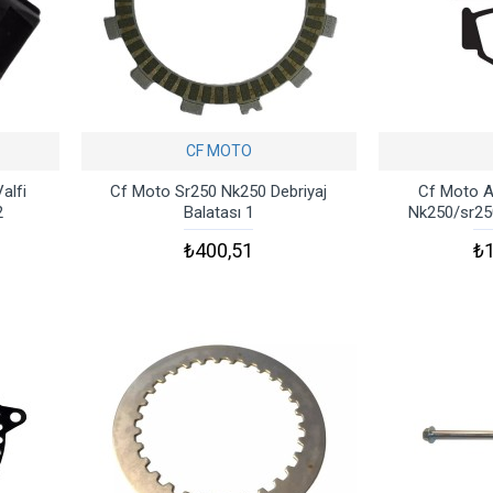
CF MOTO
alfi
Cf Moto Sr250 Nk250 Debriyaj
Cf Moto A
2
Balatası 1
Nk250/sr25
₺400,51
₺1