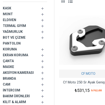
KASK
MONT
ELDIVEN
TERMAL GIYIM
YAĞMURLUK
BOT VE ÇIZME
PANTOLON
KORUMA
EKRAN KORUMA
ÇANTA
MASKE
AKSIYON KAMERASI
CF MOTO
BRANDA
Cf Moto 250 Sr Ayak Geni
CAM
₺531,15
İNTERCOM
₺762,88
BAKIM ÜRÜNLERI
KILIT & ALARM