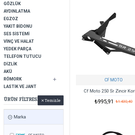
GÖZLÜK
AYDINLATMA
EGZOZ
YAKIT BIDONU
SES SISTEMI
VINÇ VE HALAT
YEDEK PARÇA
TELEFON TUTUCU
DIZLIK
AKÜ
RÖMORK
CF MOTO
LASTIK VE JANT
Cf Moto 250 Sr Zincir Ko
ÜRÜN FILTRESI
Temizle
₺995,91
₺1.430,40
Marka