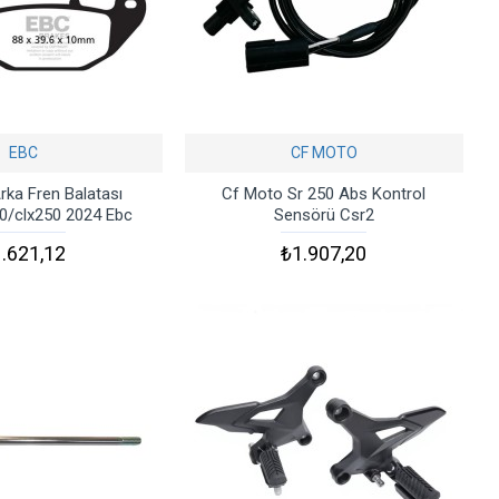
EBC
CF MOTO
rka Fren Balatası
Cf Moto Sr 250 Abs Kontrol
0/clx250 2024 Ebc
Sensörü Csr2
.621,12
₺1.907,20