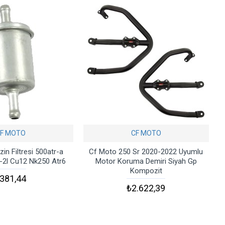
F MOTO
CF MOTO
in Filtresi 500atr-a
Cf Moto 250 Sr 2020-2022 Uyumlu
r-2l Cu12 Nk250 Atr6
Motor Koruma Demiri Siyah Gp
Kompozit
381,44
₺2.622,39