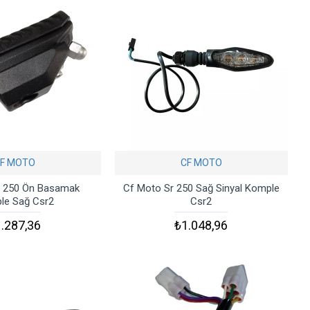
F MOTO
CF MOTO
r 250 Ön Basamak
Cf Moto Sr 250 Sağ Sinyal Komple
le Sağ Csr2
Csr2
.287,36
₺1.048,96