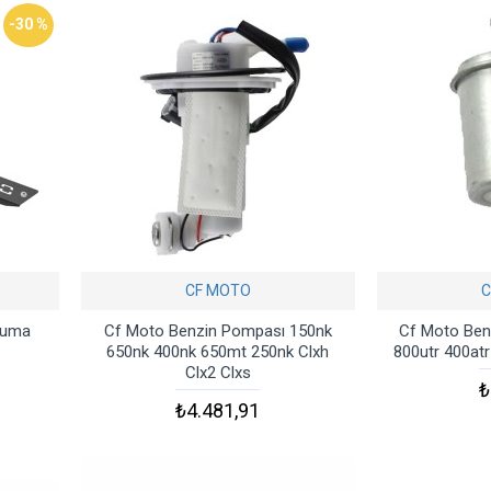
-30 %
CF MOTO
C
ruma
Cf Moto Benzin Pompası 150nk
Cf Moto Benz
650nk 400nk 650mt 250nk Clxh
800utr 400at
Clx2 Clxs
₺
₺4.481,91