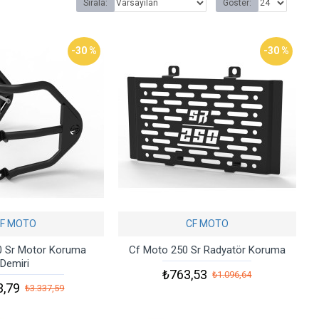
Sırala:
Göster:
-30 %
-30 %
F MOTO
CF MOTO
0 Sr Motor Koruma
Cf Moto 250 Sr Radyatör Koruma
Demiri
₺763,53
₺1.096,64
3,79
₺3.337,59