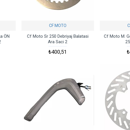
CF MOTO
C
ka ÖN
Cf Moto Sr 250 Debriyaj Balatasi
Cf Moto M. G
2
Ara Saci 2
25
₺400,51
₺