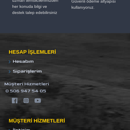
uzman temsilcilerimizden
Güvenli ödeme altyapısı
her konuda bilgi ve
kullanıyoruz.
destek talep edebilirsiniz
HESAP IŞLEMLERI
Hesabım
Siparişlerim
Müşteri Hizmetleri
0 506 947 54 05
MÜŞTERI HIZMETLERI