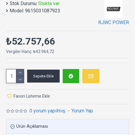
Stok Durumu:
Stokta var
Model:
9615031087923
RJWC POWER
₺52.757,66
Vergiler Hariç: ₺43.964,72
Sepete Ekle
Favori Listeme Ekle
0 yorum yapılmış.
-
Yorum Yap
Ürün Açıklaması