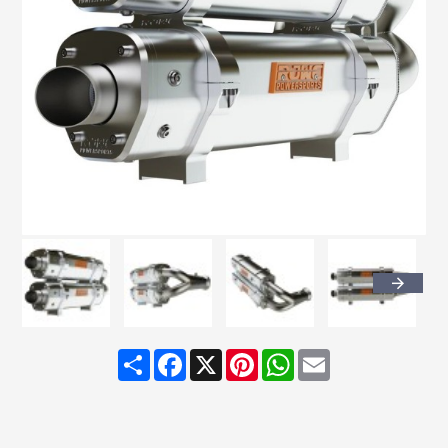
Share
Facebook
X
Pinterest
WhatsApp
Email