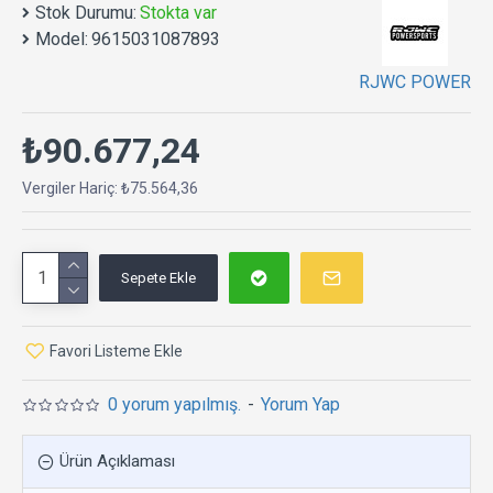
Stok Durumu:
Stokta var
Model:
9615031087893
RJWC POWER
₺90.677,24
Vergiler Hariç: ₺75.564,36
Sepete Ekle
Favori Listeme Ekle
0 yorum yapılmış.
-
Yorum Yap
Ürün Açıklaması