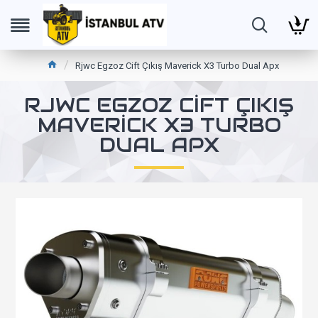
Rjwc Egzoz Cift Çıkış Maverick X3 Turbo Dual Apx
RJWC EGZOZ CIFT ÇIKIŞ
MAVERICK X3 TURBO
DUAL APX