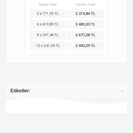
Taksit Tutarı
Toplam Tutar
3 x 771,95 TL
2.315,84 TL
6 x 413,89 TL
2.483,33 TL
9 x 297,48 TL
2.677,28 TL
12 x 241,94 TL
2.903,29 TL
Etiketler:
-