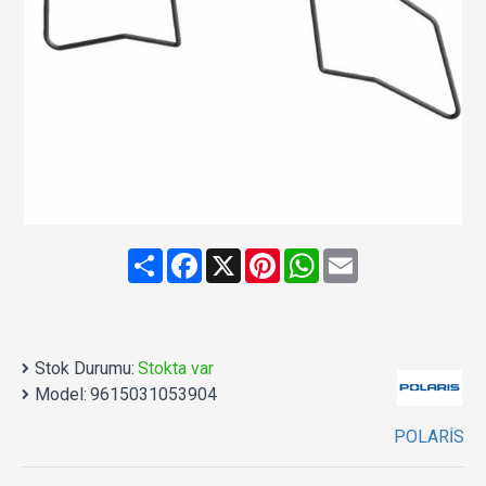
Share
Facebook
X
Pinterest
WhatsApp
Email
Stok Durumu:
Stokta var
Model:
9615031053904
POLARİS