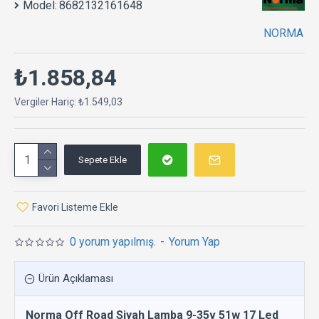
Model:
8682132161648
NORMA
₺1.858,84
Vergiler Hariç: ₺1.549,03
Sepete Ekle
Favori Listeme Ekle
0 yorum yapılmış.
-
Yorum Yap
Ürün Açıklaması
Norma Off Road Siyah Lamba 9-35v 51w 17 Led