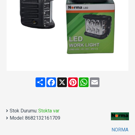
Share
Facebook
X
Pinterest
WhatsApp
Email
Stok Durumu:
Stokta var
Model:
8682132161709
NORMA