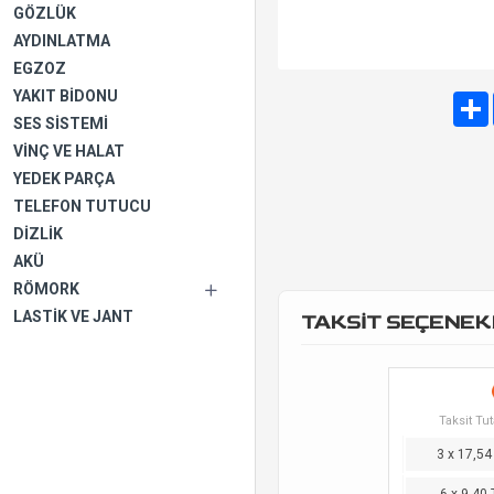
GÖZLÜK
AYDINLATMA
EGZOZ
YAKIT BIDONU
SES SISTEMI
VINÇ VE HALAT
YEDEK PARÇA
TELEFON TUTUCU
DIZLIK
AKÜ
RÖMORK
LASTIK VE JANT
TAKSİT SEÇENEK
Taksit Tut
3 x 17,54