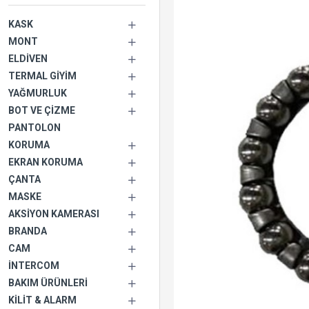
KASK
MONT
ELDIVEN
TERMAL GIYIM
YAĞMURLUK
BOT VE ÇIZME
PANTOLON
KORUMA
EKRAN KORUMA
ÇANTA
MASKE
AKSIYON KAMERASI
BRANDA
CAM
İNTERCOM
BAKIM ÜRÜNLERI
KILIT & ALARM