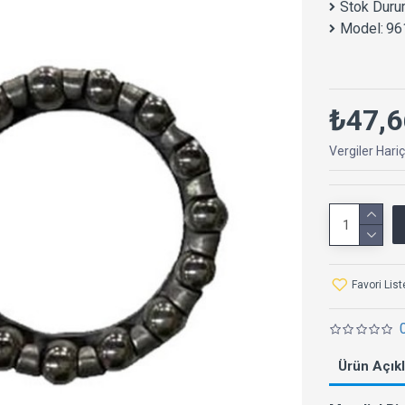
Stok Duru
Model:
96
₺47,6
Vergiler Hari
Favori Lis
Ürün Açık