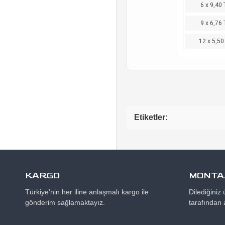
6 x 9,40 
9 x 6,76 
12 x 5,50
Etiketler:
KARGO
MONTAJ
Türkiye’nin her iline anlaşmalı kargo ile
Dilediğiniz
gönderim sağlamaktayız.
tarafından 