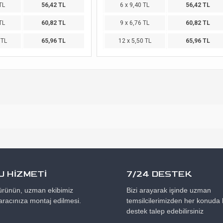
TL
56,42 TL
6 x 9,40 TL
56,42 TL
TL
60,82 TL
9 x 6,76 TL
60,82 TL
 TL
65,96 TL
12 x 5,50 TL
65,96 TL
 HİZMETİ
7/24 DESTEK
 ürünün, uzman ekibimiz
Bizi arayarak işinde uzman
aracınıza montaj edilmesi.
temsilcilerimizden her konuda b
destek talep edebilirsiniz