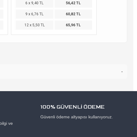
6 x 9,40 TL
56,42 TL
9 x 6,76 TL
60,82 TL
12 x 5,50 TL
65,96 TL
-
100% GÜVENLİ ÖDEME
Güvenli ödeme altyapısı kullanıyoruz.
ilgi ve