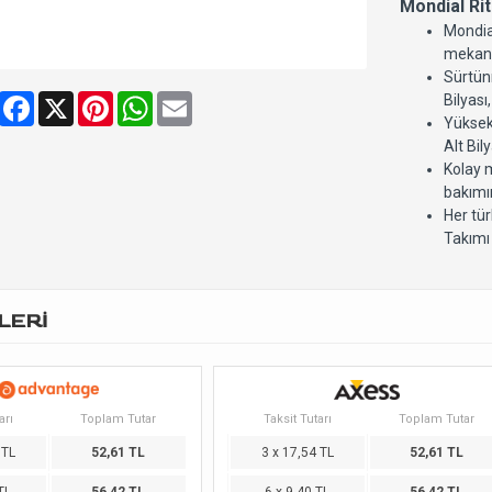
Mondial Rit
Mondial
mekani
Sürtün
Share
Facebook
X
Pinterest
WhatsApp
Email
Bilyası
Yüksek
Alt Bil
Kolay 
bakımın
Her tür
Takımı 
LERİ
arı
Toplam Tutar
Taksit Tutarı
Toplam Tutar
 TL
52,61 TL
3 x 17,54 TL
52,61 TL