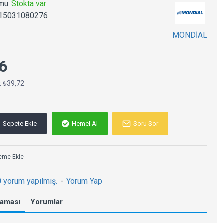
mu:
Stokta var
15031080276
MONDİAL
6
ç: ₺39,72
Sepete Ekle
Hemel Al
Soru Sor
teme Ekle
0 yorum yapılmış.
-
Yorum Yap
laması
Yorumlar