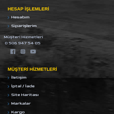
HESAP IŞLEMLERI
Hesabım
Siparişlerim
Müşteri Hizmetleri
0 506 947 54 05
MÜŞTERI HIZMETLERI
İletişim
İptal / İade
Site Haritası
Markalar
Kargo