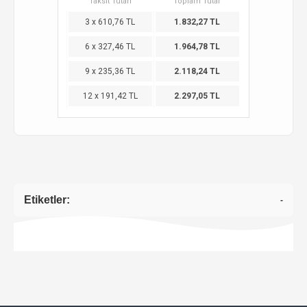
Taksit Tutarı
Toplam Tutar
3 x 610,76 TL
1.832,27 TL
6 x 327,46 TL
1.964,78 TL
9 x 235,36 TL
2.118,24 TL
12 x 191,42 TL
2.297,05 TL
Etiketler:
-