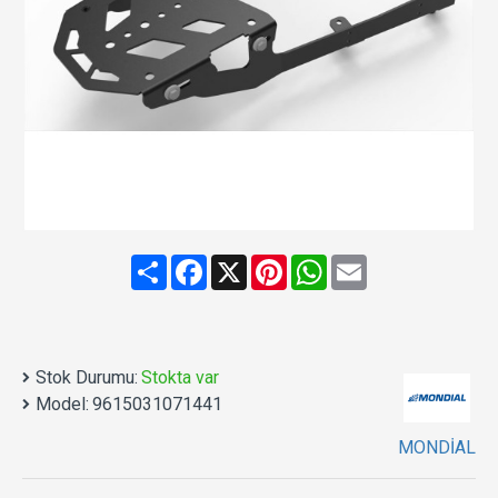
Share
Facebook
X
Pinterest
WhatsApp
Email
Stok Durumu:
Stokta var
Model:
9615031071441
MONDİAL