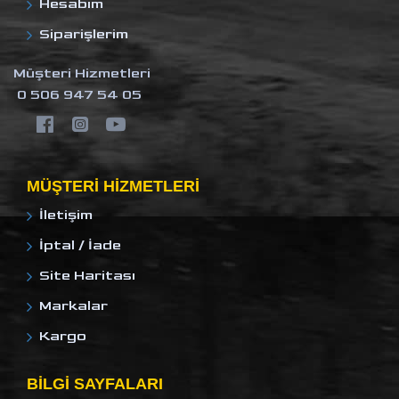
Hesabım
Siparişlerim
Müşteri Hizmetleri
0 506 947 54 05
MÜŞTERI HIZMETLERI
İletişim
İptal / İade
Site Haritası
Markalar
Kargo
BILGI SAYFALARI