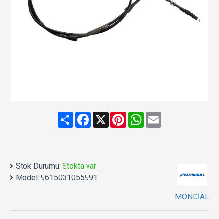
Share
Facebook
X
Pinterest
WhatsApp
Email
Stok Durumu:
Stokta var
Model:
9615031055991
MONDİAL