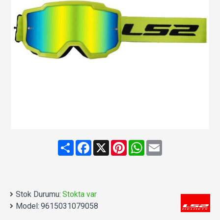
Share
Facebook
X
Pinterest
WhatsApp
Email
Stok Durumu:
Stokta var
Model:
9615031079058