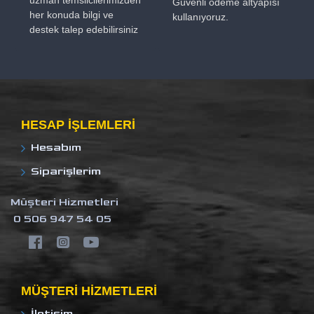
uzman temsilcilerimizden
Güvenli ödeme altyapısı
her konuda bilgi ve
kullanıyoruz.
destek talep edebilirsiniz
HESAP IŞLEMLERI
Hesabım
Siparişlerim
Müşteri Hizmetleri
0 506 947 54 05
MÜŞTERI HIZMETLERI
İletişim