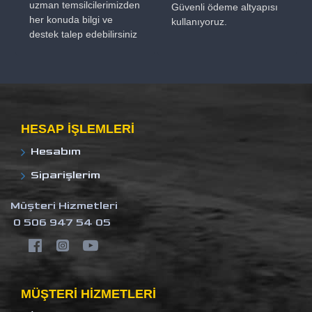
uzman temsilcilerimizden
Güvenli ödeme altyapısı
her konuda bilgi ve
kullanıyoruz.
destek talep edebilirsiniz
HESAP IŞLEMLERI
Hesabım
Siparişlerim
Müşteri Hizmetleri
0 506 947 54 05
MÜŞTERI HIZMETLERI