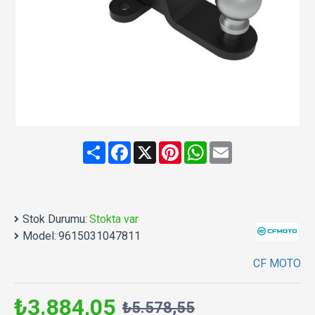
Share
Facebook
X
Pinterest
WhatsApp
Email
Stok Durumu:
Stokta var
Model:
9615031047811
CF MOTO
₺3.884,05
₺5.578,55