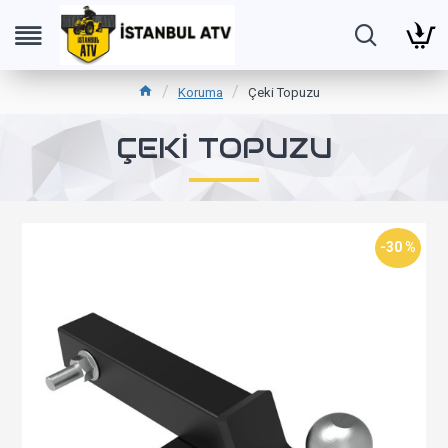
Koruma
Çeki Topuzu
ÇEKI TOPUZU
-30 %