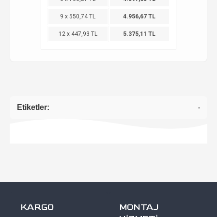
9 x 550,74 TL
4.956,67 TL
12 x 447,93 TL
5.375,11 TL
Etiketler:
-
KARGO
MONTAJ