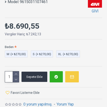
Model:
9615031107461
GİVİ
₺8.690,55
Vergiler Hariç: ₺7.242,13
Beden
M
(+ ₺270,00)
S
(+ ₺270,00)
XL
(+ ₺270,00)
Sepete Ekle
Favori Listeme Ekle
0 yorum yapılmış.
-
Yorum Yap