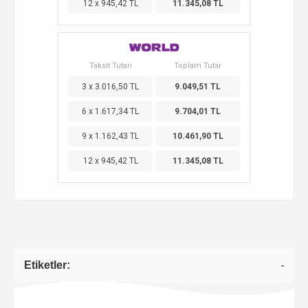
12 x 945,42 TL
11.345,08 TL
Taksit Tutarı
Toplam Tutar
3 x 3.016,50 TL
9.049,51 TL
6 x 1.617,34 TL
9.704,01 TL
9 x 1.162,43 TL
10.461,90 TL
12 x 945,42 TL
11.345,08 TL
Etiketler:
-