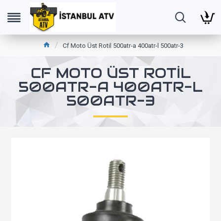
Cf Moto Üst Rotil 500atr-a 400atr-l 500atr-3
CF MOTO ÜST ROTIL
500ATR-A 400ATR-L
500ATR-3