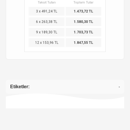
Taksit Tutarı
Toplam Tutar
3 x 491,24 TL
1.473,72 TL
6 x 263,38 TL
1.580,30 TL
9 x 189,30 TL
1.703,73 TL
12 x 153,96 TL
1.847,55 TL
Etiketler:
-