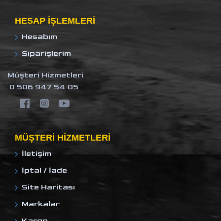
HESAP IŞLEMLERI
Hesabım
Siparişlerim
Müşteri Hizmetleri
0 506 947 54 05
MÜŞTERI HIZMETLERI
İletişim
İptal / İade
Site Haritası
Markalar
Kargo