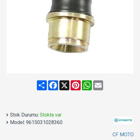
Share
Facebook
X
Pinterest
WhatsApp
Email
Stok Durumu:
Stokta var
Model:
9615031028360
CF MOTO