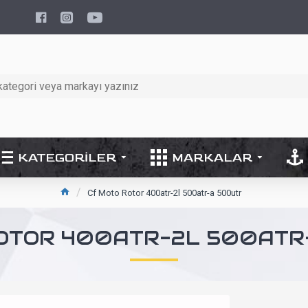
KATEGORILER
MARKALAR
Cf Moto Rotor 400atr-2l 500atr-a 500utr
ROTOR 400ATR-2L 500ATR