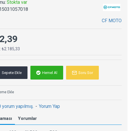
mu:
Stokta var
15031057018
CF MOTO
2,39
ç: ₺2.185,33
Sepete Ekle
Hemel Al
Soru Sor
teme Ekle
0 yorum yapılmış.
-
Yorum Yap
laması
Yorumlar