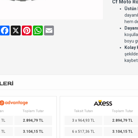
Cf Moto Ro
Üstün
dayanık
hem de 
Share
Facebook
X
Pinterest
WhatsApp
Email
Dayanı
koşulla
boyu gü
Kolay
şekilde
kaybet
LERİ
arı
Toplam Tutar
Taksit Tutarı
Toplam Tutar
3 TL
2.894,79 TL
3 x 964,93 TL
2.894,79 TL
6 TL
3.104,15 TL
6 x 517,36 TL
3.104,15 TL