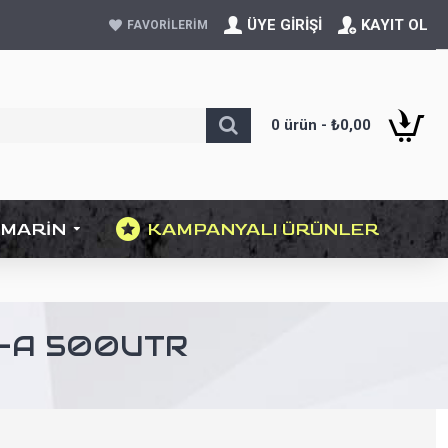
ÜYE GIRIŞI
KAYIT OL
FAVORILERIM
0 ürün - ₺0,00
MARIN
KAMPANYALI ÜRÜNLER
-A 500UTR