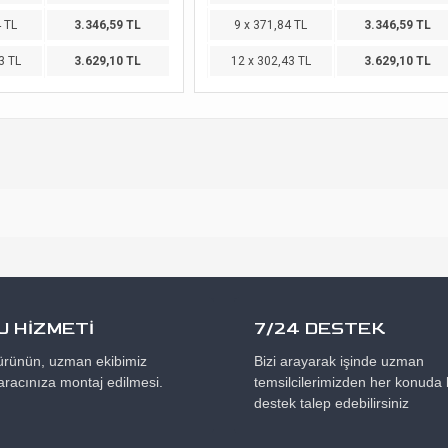
4 TL
3.346,59 TL
9 x 371,84 TL
3.346,59 TL
3 TL
3.629,10 TL
12 x 302,43 TL
3.629,10 TL
 HİZMETİ
7/24 DESTEK
 ürünün, uzman ekibimiz
Bizi arayarak işinde uzman
aracınıza montaj edilmesi.
temsilcilerimizden her konuda b
destek talep edebilirsiniz