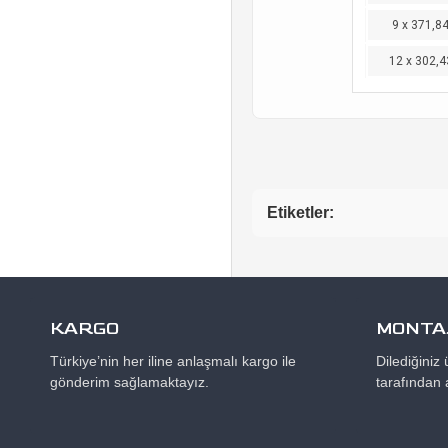
9 x 371,8
12 x 302,4
Etiketler:
KARGO
MONTAJ
Türkiye’nin her iline anlaşmalı kargo ile
Dilediğiniz
gönderim sağlamaktayız.
tarafından 