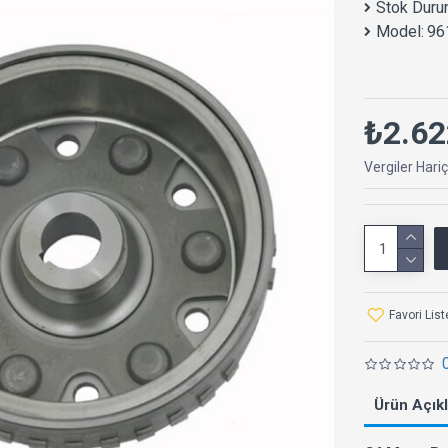
Stok Duru
Model:
96
₺2.62
Vergiler Hari
Favori Lis
Ürün Açık