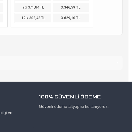
9 x 371,84 TL
3.346,59 TL
12 x 302,43 TL
3.629,10 TL
-
100% GÜVENLİ ÖDEME
Güvenli ödeme altyapısı kullanıyoruz.
ilgi ve