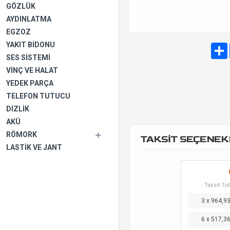
GÖZLÜK
AYDINLATMA
EGZOZ
YAKIT BIDONU
SES SISTEMI
VINÇ VE HALAT
YEDEK PARÇA
TELEFON TUTUCU
DIZLIK
AKÜ
RÖMORK
TAKSİT SEÇENEK
LASTIK VE JANT
Taksit Tut
3 x 964,9
6 x 517,3