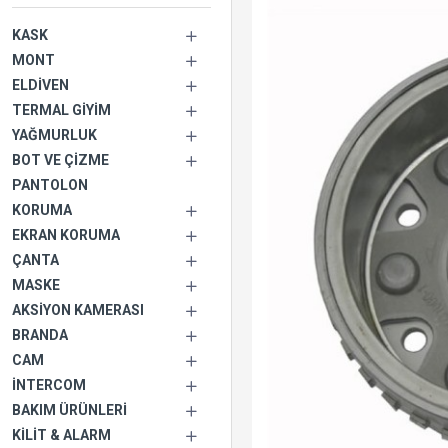
KASK
MONT
ELDIVEN
TERMAL GIYIM
YAĞMURLUK
BOT VE ÇIZME
PANTOLON
KORUMA
EKRAN KORUMA
ÇANTA
MASKE
AKSIYON KAMERASI
BRANDA
CAM
İNTERCOM
BAKIM ÜRÜNLERI
KILIT & ALARM