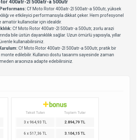
tor 400atr-2l 500atr-a 500utr
 Performans:
Cf Moto Rotor 400atr-2l 500atr-a 500utr, yüksek
lılığı ve etkileyici performansıyla dikkat çeker. Hem profesyonel
amatör kullanıcılar için idealdir.
klılık:
Cf Moto Rotor 400atr-2l 500atr-a 500utr, zorlu arazi
rında bile üstün dayanıklılık sağlar. Uzun ömürlü yapısıyla, yıllar
venle kullanabilirsiniz.
 Kurulum:
Cf Moto Rotor 400atr-2l 500atr-a 500utr, pratik bir
 monte edilebilir. Kullanıcı dostu tasarımı sayesinde zaman
meden aracınıza adapte edebilirsiniz.
Taksit Tutarı
Toplam Tutar
3 x 964,93 TL
2.894,79 TL
6 x 517,36 TL
3.104,15 TL