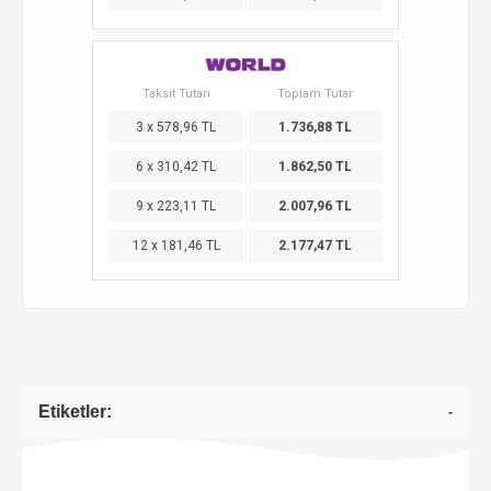
Taksit Tutarı
Toplam Tutar
3 x 578,96 TL
1.736,88 TL
6 x 310,42 TL
1.862,50 TL
9 x 223,11 TL
2.007,96 TL
12 x 181,46 TL
2.177,47 TL
Etiketler:
-