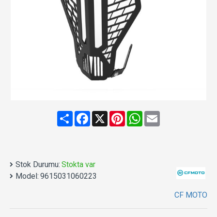
Share
Facebook
X
Pinterest
WhatsApp
Email
Stok Durumu:
Stokta var
Model:
9615031060223
CF MOTO