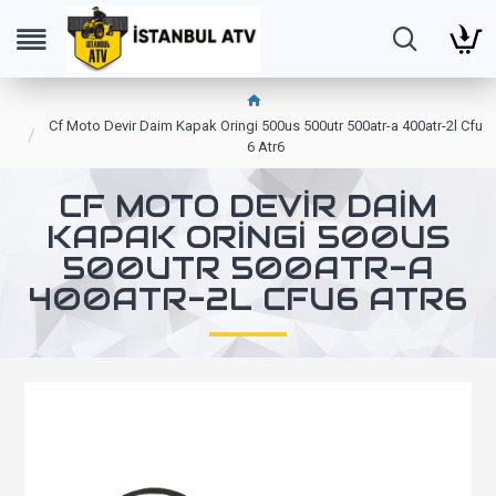
Cf Moto Devir Daim Kapak Oringi 500us 500utr 500atr-a 400atr-2l Cfu
6 Atr6
CF MOTO DEVIR DAIM
KAPAK ORINGI 500US
500UTR 500ATR-A
400ATR-2L CFU6 ATR6