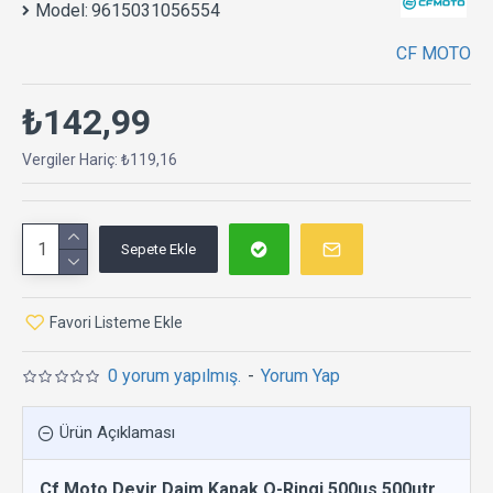
Model:
9615031056554
CF MOTO
₺142,99
Vergiler Hariç: ₺119,16
Sepete Ekle
Favori Listeme Ekle
0 yorum yapılmış.
-
Yorum Yap
Ürün Açıklaması
Cf Moto Devir Daim Kapak O-Ringi 500us 500utr