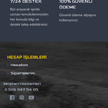
7/24 DESTEK
100% GÜVENLİ
ÖDEME
Bizi arayarak işinde
uzman temsilcilerimizden
Güvenli ödeme altyapısı
her konuda bilgi ve
kullanıyoruz.
destek talep edebilirsiniz
HESAP IŞLEMLERI
Hesabım
Siparişlerim
Müşteri Hizmetleri
0 506 947 54 05