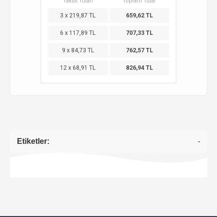
Taksit Tutarı
Toplam Tutar
3 x 219,87 TL
659,62 TL
6 x 117,89 TL
707,33 TL
9 x 84,73 TL
762,57 TL
12 x 68,91 TL
826,94 TL
Etiketler:
-