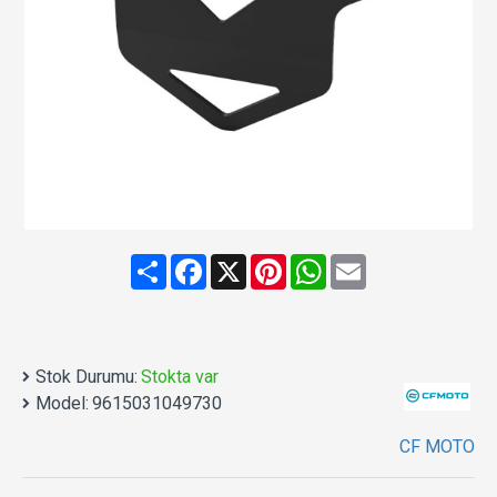
Share
Facebook
X
Pinterest
WhatsApp
Email
Stok Durumu:
Stokta var
Model:
9615031049730
CF MOTO