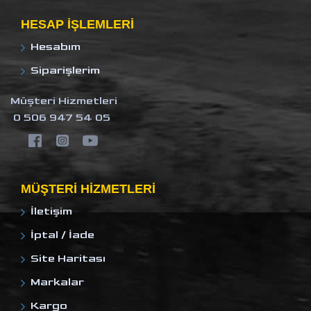
HESAP IŞLEMLERI
Hesabım
Siparişlerim
Müşteri Hizmetleri
0 506 947 54 05
MÜŞTERI HIZMETLERI
İletişim
İptal / İade
Site Haritası
Markalar
Kargo