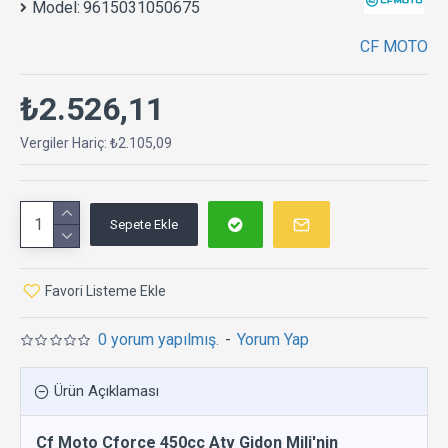
Model:
9615031050675
CF MOTO
₺2.526,11
Vergiler Hariç: ₺2.105,09
Sepete Ekle
Favori Listeme Ekle
0 yorum yapılmış.
-
Yorum Yap
Ürün Açıklaması
Cf Moto Cforce 450cc Atv Gidon Mili'nin