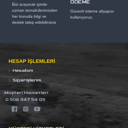
ÖDEME
Bizi arayarak işinde
uzman temsilcilerimizden
Güvenli ödeme altyapısı
her konuda bilgi ve
kullanıyoruz.
destek talep edebilirsiniz
HESAP IŞLEMLERI
Hesabım
Siparişlerim
Müşteri Hizmetleri
0 506 947 54 05