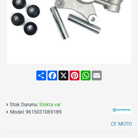
Share
Facebook
X
Pinterest
WhatsApp
Email
Stok Durumu:
Stokta var
Model:
9615031069189
CF MOTO