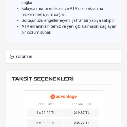
sağlar.
Kolayca monte edilebilir ve ATV'nizin ekranına
mükemmel uyum sağlar.
Görüşünüzü engellemeyen, şeffaf bir yapıya sahiptir.
ATV ekranınızın temiz ve yeni gibi kalmasını sağlayan
bir çözüm sunar.
Yorumlar
TAKSİT SEÇENEKLERİ
Taksit Tutarı
Toplam Tutar
3 x 73,29 TL
219,87 TL
6 x 39,30 TL
235,77 TL