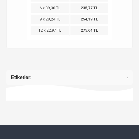
6 x 39,30 TL
235,77 TL
9 x 28,24 TL
254,19 TL
12 x 22,97 TL
275,64 TL
Etiketler:
-