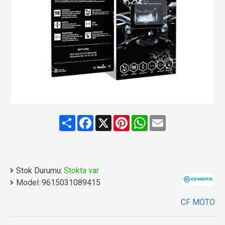
Share
Facebook
X
Pinterest
WhatsApp
Email
Stok Durumu:
Stokta var
Model:
9615031089415
CF MOTO