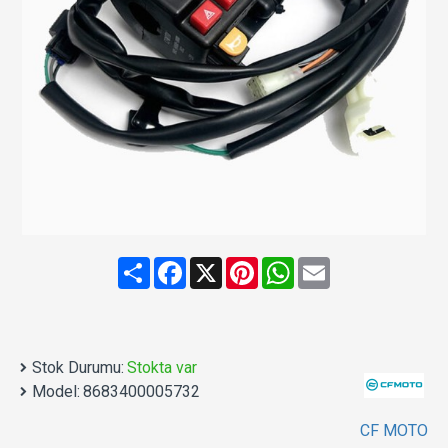
Share
Facebook
X
Pinterest
WhatsApp
Email
Stok Durumu:
Stokta var
Model:
8683400005732
CF MOTO