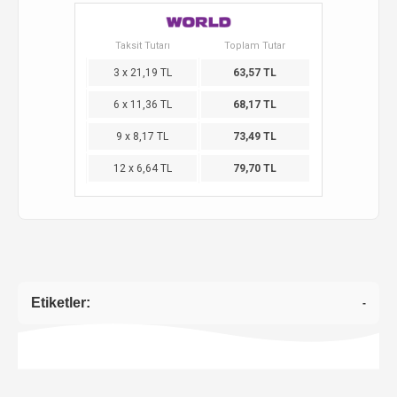
Taksit Tutarı
Toplam Tutar
3 x 21,19 TL
63,57 TL
6 x 11,36 TL
68,17 TL
9 x 8,17 TL
73,49 TL
12 x 6,64 TL
79,70 TL
Etiketler:
-