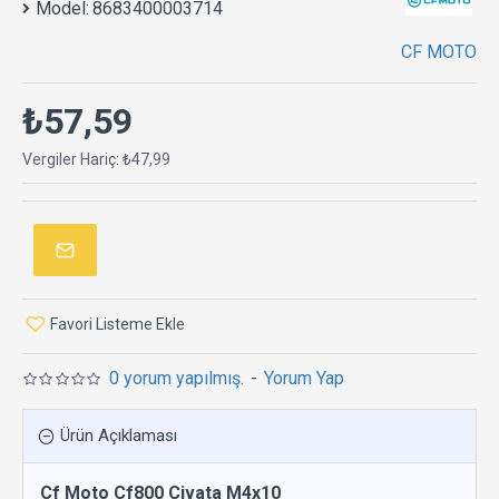
Model:
8683400003714
CF MOTO
₺57,59
Vergiler Hariç: ₺47,99
Favori Listeme Ekle
0 yorum yapılmış.
-
Yorum Yap
Ürün Açıklaması
Cf Moto Cf800 Civata M4x10