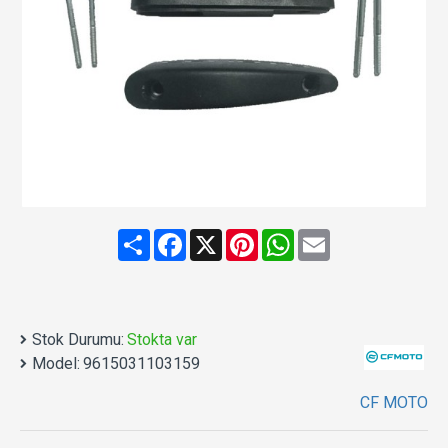
Share
Facebook
X
Pinterest
WhatsApp
Email
Stok Durumu:
Stokta var
Model:
9615031103159
CF MOTO