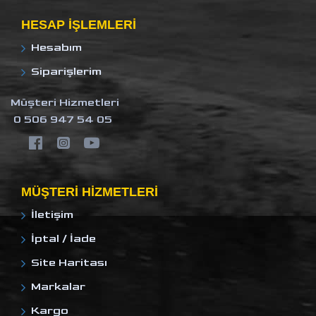
HESAP IŞLEMLERI
Hesabım
Siparişlerim
Müşteri Hizmetleri
0 506 947 54 05
MÜŞTERI HIZMETLERI
İletişim
İptal / İade
Site Haritası
Markalar
Kargo