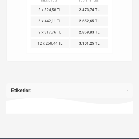
Taksit Tutarı
Toplam Tutar
3 x 824,58 TL
2.473,74 TL
6 x 442,11 TL
2.652,65 TL
9 x 317,76 TL
2.859,83 TL
12 x 258,44 TL
3.101,25 TL
Etiketler:
-