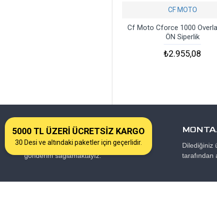
CF MOTO
Cf Moto Cforce 1000 Overl
ÖN Siperlik
₺2.955,08
KARGO
MONTAJ
5000 TL ÜZERİ ÜCRETSİZ KARGO
30 Desi ve altındaki paketler için geçerlidir.
Türkiye’nin her iline anlaşmalı kargo ile
Dilediğiniz
gönderim sağlamaktayız.
tarafından 