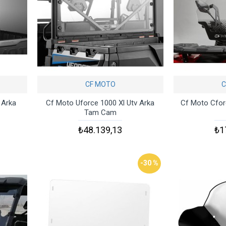
CF MOTO
C
 Arka
Cf Moto Uforce 1000 Xl Utv Arka
Cf Moto Cfor
Tam Cam
₺48.139,13
₺1
-30 %