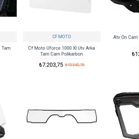
CF MOTO
Atv Ön Cam 
n Tam
Cf Moto Uforce 1000 Xl Utv Arka
₺1
Tam Cam Polikarbon
₺7.203,75
₺10.342,76