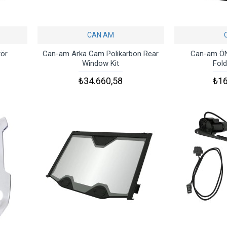
CAN AM
tör
Can-am Arka Cam Polikarbon Rear
Can-am ÖN
Window Kit
Fold
₺34.660,58
₺16