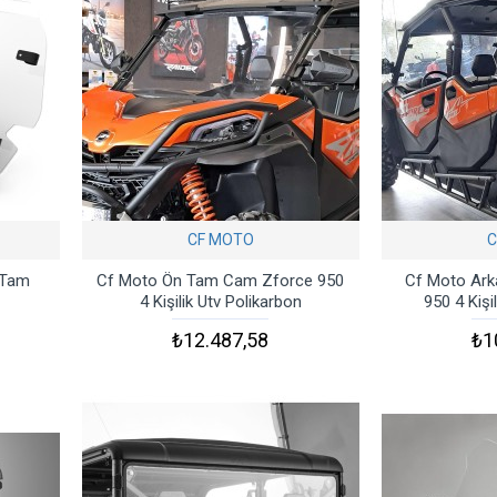
CF MOTO
C
 Tam
Cf Moto Ön Tam Cam Zforce 950
Cf Moto Ar
4 Kişilik Utv Polikarbon
950 4 Kişi
₺12.487,58
₺1