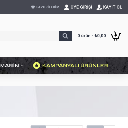
ÜYE GIRIŞI
KAYIT OL
FAVORILERIM
0 ürün - ₺0,00
MARIN
KAMPANYALI ÜRÜNLER