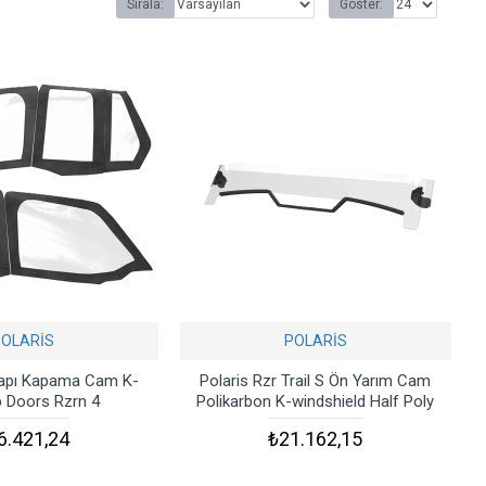
Sırala:
Göster:
POLARİS
POLARİS
Kapı Kapama Cam K-
Polaris Rzr Trail S Ön Yarım Cam
 Doors Rzrn 4
Polikarbon K-windshield Half Poly
6.421,24
₺21.162,15