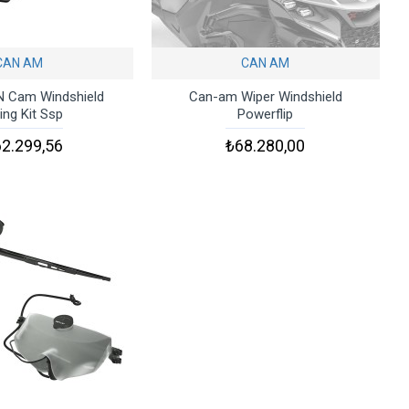
CAN AM
CAN AM
 Cam Windshield
Can-am Wiper Windshield
ing Kit Ssp
Powerflip
2.299,56
₺68.280,00