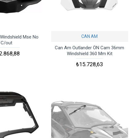
CAN AM
Windshield Mse No
C/out
Can Am Outlander ÖN Cam 36mm
2.868,88
Windshield 360 Mm Kit
₺15.728,63