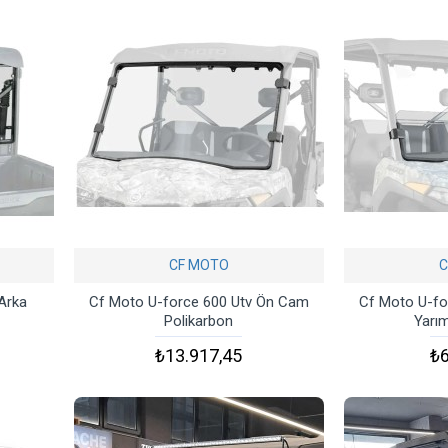
CF MOTO
C
Arka
Cf Moto U-force 600 Utv Ön Cam
Cf Moto U-fo
Polikarbon
Yarı
₺13.917,45
₺6