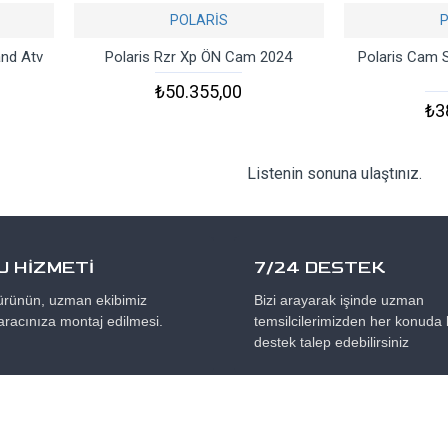
POLARİS
and Atv
Polaris Rzr Xp ÖN Cam 2024
Polaris Cam S
₺50.355,00
₺3
Listenin sonuna ulaştınız.
 HİZMETİ
7/24 DESTEK
 ürünün, uzman ekibimiz
Bizi arayarak işinde uzman
aracınıza montaj edilmesi.
temsilcilerimizden her konuda b
destek talep edebilirsiniz