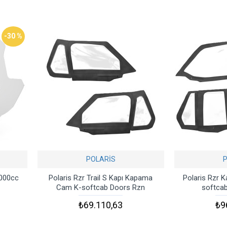
-30 %
POLARİS
1000cc
Polaris Rzr Trail S Kapı Kapama
Polaris Rzr 
Cam K-softcab Doors Rzn
softcab
₺69.110,63
₺9