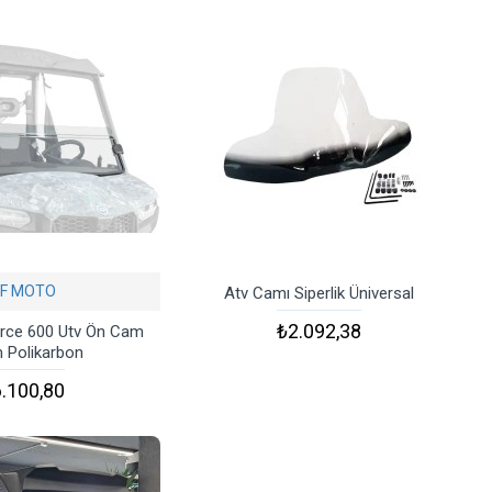
F MOTO
Atv Camı Siperlik Üniversal
₺2.092,38
rce 600 Utv Ön Cam
m Polikarbon
.100,80