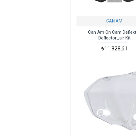
CAN AM
Can Am Ön Cam Deflek
Deflector_air Kit
₺11.828,61