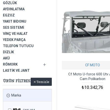
GÖZLÜK
AYDINLATMA
EGZOZ
YAKIT BIDONU
SES SISTEMI
VINÇ VE HALAT
YEDEK PARÇA
TELEFON TUTUCU
DIZLIK
AKÜ
RÖMORK
CF MOTO
LASTIK VE JANT
Cf Moto U-force 600 Utv 
Cam Polikarbon
ÜRÜN FILTRESI
Temizle
₺10.342,76
Marka