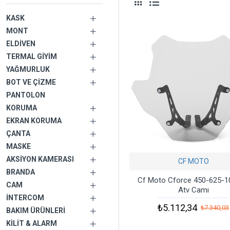
KASK
MONT
ELDIVEN
TERMAL GIYIM
YAĞMURLUK
BOT VE ÇIZME
PANTOLON
KORUMA
EKRAN KORUMA
ÇANTA
MASKE
AKSIYON KAMERASI
CF MOTO
BRANDA
Cf Moto Cforce 450-625-
CAM
Atv Camı
İNTERCOM
₺5.112,34
₺7.340,03
BAKIM ÜRÜNLERI
KILIT & ALARM