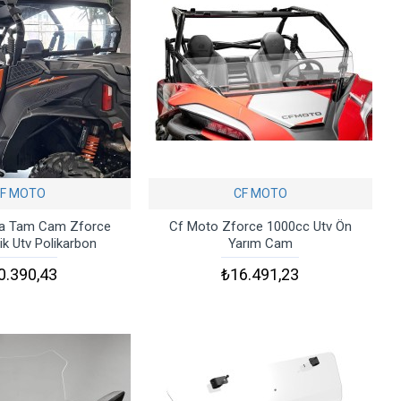
F MOTO
CF MOTO
ka Tam Cam Zforce
Cf Moto Zforce 1000cc Utv Ön
lik Utv Polikarbon
Yarım Cam
0.390,43
₺16.491,23