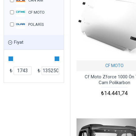
CAN AM
CF MOTO
POLARİS
Fiyat
CF MOTO
₺
₺
Cf Moto Zforce 1000 Ön
Cam Polikarbon
₺14.441,74