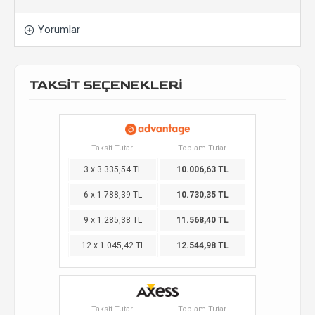
Yorumlar
TAKSİT SEÇENEKLERİ
Taksit Tutarı
Toplam Tutar
3 x 3.335,54 TL
10.006,63 TL
6 x 1.788,39 TL
10.730,35 TL
9 x 1.285,38 TL
11.568,40 TL
12 x 1.045,42 TL
12.544,98 TL
Taksit Tutarı
Toplam Tutar