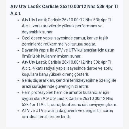
Atv Utv Lasti̇k Carlisle 26x10.00r12 Nhs 53k 4pr Tl
A.c.t.
Atv Utv Lasti̇k Carlisle 26x10.00r12 Nhs 53k 4pr Tl
A.c.t., zorlu arazilerde yüksek performans ve
dayanıklılık sunar.
Özel desen yapısı sayesinde çamur, kar ve taşlık
zeminlerde mükemmel yol tutuşu sağlar.
Dayanıklı yapısı ile ATV ve UTV kullanıcıları için uzun
ömürlü bir kullanım imkanı sunar.
Atv Utv Lasti̇k Carlisle 26x10.00r12 Nhs 53k 4pr Tl
A.c.t., 4 katlı radyal yapısı sayesinde darbe ve zorlu
koşullara karşı yüksek direnç gösterir.
Geniş diş aralıkları, kendini temizleyebilme özelliği ile
arazi sürüşlerinde güvenliğinizi artırır.
Hem profesyonel hem de amatör kullanıcılar için
uygun olan Atv Utv Lasti̇k Carlisle 26x10.00r12 Nhs
53k 4pr Tl A.c.t., sürüş konforunu üst seviyeye çıkarır.
ATV ve UTV aracınızda güvenli ve dengeli bir sürüş
için ideal tercihlerden biridir.