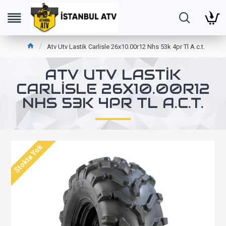
Atv Utv Lastik Carlisle 26x10.00r12 Nhs 53k 4pr Tl A.c.t.
ATV UTV LASTIK
CARLISLE 26X10.00R12
NHS 53K 4PR TL A.C.T.
Stokta Yok