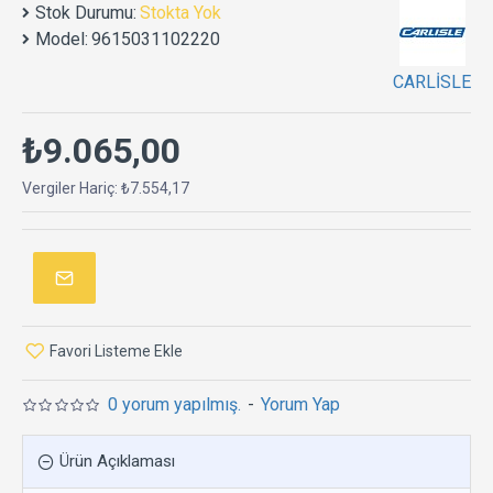
Stok Durumu:
Stokta Yok
Model:
9615031102220
CARLİSLE
₺9.065,00
Vergiler Hariç: ₺7.554,17
Favori Listeme Ekle
0 yorum yapılmış.
-
Yorum Yap
Ürün Açıklaması