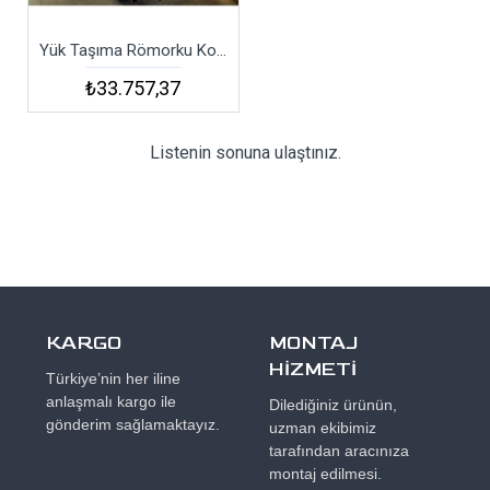
Yük Taşıma Römorku Kocaer Kmr-120
₺33.757,37
Listenin sonuna ulaştınız.
KARGO
MONTAJ
HİZMETİ
Türkiye’nin her iline
anlaşmalı kargo ile
Dilediğiniz ürünün,
gönderim sağlamaktayız.
uzman ekibimiz
tarafından aracınıza
montaj edilmesi.