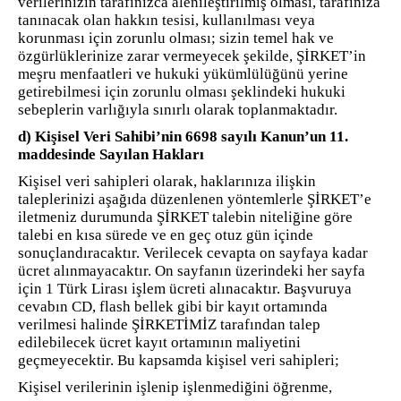
verilerinizin tarafınızca alenileştirilmiş olması, tarafınıza
tanınacak olan hakkın tesisi, kullanılması veya
korunması için zorunlu olması; sizin temel hak ve
özgürlüklerinize zarar vermeyecek şekilde, ŞİRKET’in
meşru menfaatleri ve hukuki yükümlülüğünü yerine
getirebilmesi için zorunlu olması şeklindeki hukuki
sebeplerin varlığıyla sınırlı olarak toplanmaktadır.
d) Kişisel Veri Sahibi’nin 6698 sayılı Kanun’un 11.
maddesinde Sayılan Hakları
Kişisel veri sahipleri olarak, haklarınıza ilişkin
taleplerinizi aşağıda düzenlenen yöntemlerle ŞİRKET’e
iletmeniz durumunda ŞİRKET talebin niteliğine göre
talebi en kısa sürede ve en geç otuz gün içinde
sonuçlandıracaktır. Verilecek cevapta on sayfaya kadar
ücret alınmayacaktır. On sayfanın üzerindeki her sayfa
için 1 Türk Lirası işlem ücreti alınacaktır. Başvuruya
cevabın CD, flash bellek gibi bir kayıt ortamında
verilmesi halinde ŞİRKETİMİZ tarafından talep
edilebilecek ücret kayıt ortamının maliyetini
geçmeyecektir. Bu kapsamda kişisel veri sahipleri;
Kişisel verilerinin işlenip işlenmediğini öğrenme,