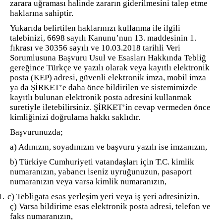
zarara uğraması halinde zararın giderilmesini talep etme
haklarına sahiptir.
Yukarıda belirtilen haklarınızı kullanma ile ilgili
talebinizi, 6698 sayılı Kanunu’nun 13. maddesinin 1.
fıkrası ve 30356 sayılı ve 10.03.2018 tarihli Veri
Sorumlusuna Başvuru Usul ve Esasları Hakkında Tebliğ
gereğince Türkçe ve yazılı olarak veya kayıtlı elektronik
posta (KEP) adresi, güvenli elektronik imza, mobil imza
ya da ŞİRKET’e daha önce bildirilen ve sistemimizde
kayıtlı bulunan elektronik posta adresini kullanmak
suretiyle iletebilirsiniz. ŞİRKET’in cevap vermeden önce
kimliğinizi doğrulama hakkı saklıdır.
Başvurunuzda;
a) Adınızın, soyadınızın ve başvuru yazılı ise imzanızın,
b) Türkiye Cumhuriyeti vatandaşları için T.C. kimlik
numaranızın, yabancı iseniz uyruğunuzun, pasaport
numaranızın veya varsa kimlik numaranızın,
1.
c) Tebligata esas yerleşim yeri veya iş yeri adresinizin,
ç) Varsa bildirime esas elektronik posta adresi, telefon ve
faks numaranızın,