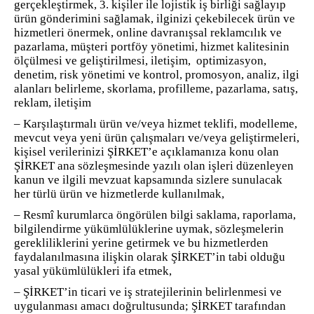
gerçekleştirmek, 3. kişiler ile lojistik iş birliği sağlayıp
ürün gönderimini sağlamak, ilginizi çekebilecek ürün ve
hizmetleri önermek, online davranışsal reklamcılık ve
pazarlama, müşteri portföy yönetimi, hizmet kalitesinin
ölçülmesi ve geliştirilmesi, iletişim, optimizasyon,
denetim, risk yönetimi ve kontrol, promosyon, analiz, ilgi
alanları belirleme, skorlama, profilleme, pazarlama, satış,
reklam, iletişim
– Karşılaştırmalı ürün ve/veya hizmet teklifi, modelleme,
mevcut veya yeni ürün çalışmaları ve/veya geliştirmeleri,
kişisel verilerinizi ŞİRKET’e açıklamanıza konu olan
ŞİRKET ana sözleşmesinde yazılı olan işleri düzenleyen
kanun ve ilgili mevzuat kapsamında sizlere sunulacak
her türlü ürün ve hizmetlerde kullanılmak,
– Resmî kurumlarca öngörülen bilgi saklama, raporlama,
bilgilendirme yükümlülüklerine uymak, sözleşmelerin
gerekliliklerini yerine getirmek ve bu hizmetlerden
faydalanılmasına ilişkin olarak ŞİRKET’in tabi olduğu
yasal yükümlülükleri ifa etmek,
– ŞİRKET’in ticari ve iş stratejilerinin belirlenmesi ve
uygulanması amacı doğrultusunda; ŞİRKET tarafından