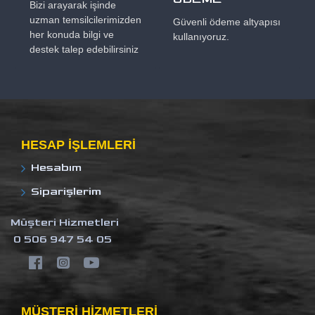
Bizi arayarak işinde
uzman temsilcilerimizden
Güvenli ödeme altyapısı
her konuda bilgi ve
kullanıyoruz.
destek talep edebilirsiniz
HESAP IŞLEMLERI
Hesabım
Siparişlerim
Müşteri Hizmetleri
0 506 947 54 05
MÜŞTERI HIZMETLERI