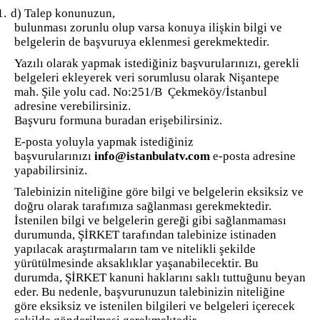
1.
d) Talep konunuzun,
bulunması zorunlu olup varsa konuya ilişkin bilgi ve
belgelerin de başvuruya eklenmesi gerekmektedir.
Yazılı olarak yapmak istediğiniz başvurularınızı, gerekli
belgeleri ekleyerek veri sorumlusu olarak Nişantepe
mah. Şile yolu cad. No:251/B Çekmeköy/İstanbul
adresine verebilirsiniz.
Başvuru formuna buradan erişebilirsiniz.
E-posta yoluyla yapmak istediğiniz
başvurularınızı
info@istanbulatv.com
e-posta adresine
yapabilirsiniz.
Talebinizin niteliğine göre bilgi ve belgelerin eksiksiz ve
doğru olarak tarafımıza sağlanması gerekmektedir.
İstenilen bilgi ve belgelerin gereği gibi sağlanmaması
durumunda, ŞİRKET tarafından talebinize istinaden
yapılacak araştırmaların tam ve nitelikli şekilde
yürütülmesinde aksaklıklar yaşanabilecektir. Bu
durumda, ŞİRKET kanuni haklarını saklı tuttuğunu beyan
eder. Bu nedenle, başvurunuzun talebinizin niteliğine
göre eksiksiz ve istenilen bilgileri ve belgeleri içerecek